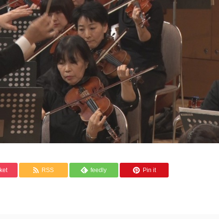
ket
RSS
feedly
Pin it