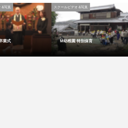
 &写真
スクールビデオ &写真
 卒業式
M幼稚園 特別保育