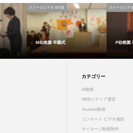
スクールビデオ &写真
スクールビデオ
M幼稚園 卒園式
P幼稚園
カテゴリー
AI動画
WEBメディア運営
Youtube動画
コンサート ビデオ撮影
サイネージ動画制作