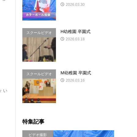
2026.03.30
H幼稚園 卒園式
スクールビデオ
2026.03.18
&写真
M幼稚園 卒園式
スクールビデオ
2026.03.16
し
&写真
 い
特集記事
ビデオ撮影