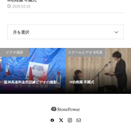
2026.03.16
月を選択
ビデオ撮影
スクールビデオ &写真
阪神高速料金所訓練ビデオの撮影...
H幼稚園 卒園式