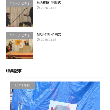
H幼稚園 卒園式
スクールビデオ
2026.03.18
&写真
M幼稚園 卒園式
スクールビデオ
2026.03.16
&写真
特集記事
ビデオ撮影