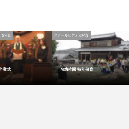
 &写真
スクールビデオ &写真
 卒業式
M幼稚園 特別保育