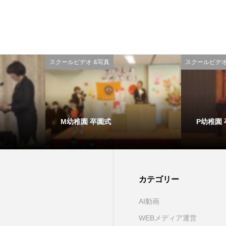
スクールビデオ &写真
スクールビデオ
M幼稚園 卒園式
P幼稚園
カテゴリー
AI動画
WEBメディア運営