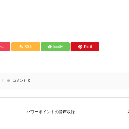
ket
RSS
feedly
Pin it
コメント:
0
パワーポイントの音声収録