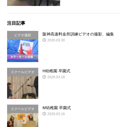
注目記事
阪神高速料金所訓練ビデオの撮影、編集
ビデオ撮影
2026.03.30
H幼稚園 卒園式
スクールビデオ
2026.03.18
&写真
M幼稚園 卒園式
スクールビデオ
2026.03.16
&写真