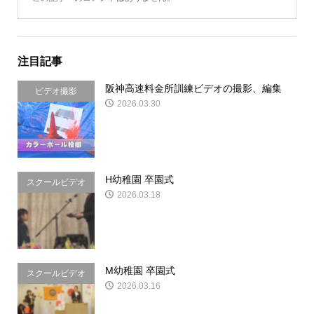
注目記事
阪神高速料金所訓練ビデオの撮影、編集
ビデオ撮影
2026.03.30
H幼稚園 卒園式
スクールビデオ
2026.03.18
&写真
M幼稚園 卒園式
スクールビデオ
2026.03.16
&写真