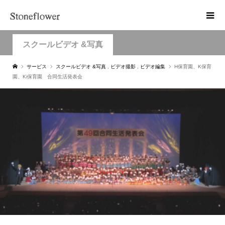
スクールビデオ &写真
サービス
スクールビデオ &写真
,
ビデオ撮影
,
ビデオ編集
H保育園、K保育
園、Ki保育園 合同生活発表会