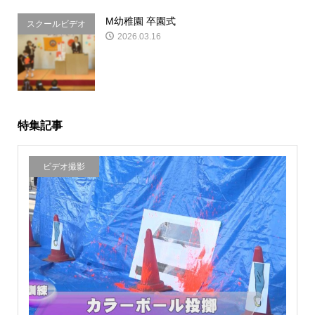
M幼稚園 卒園式
スクールビデオ
2026.03.16
&写真
特集記事
ビデオ撮影