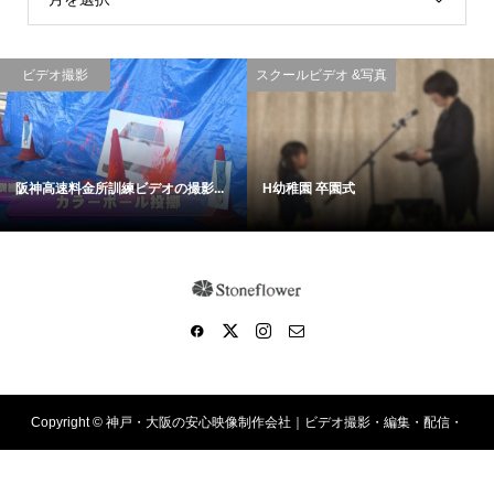
ビデオ撮影
スクールビデオ &写真
阪神高速料金所訓練ビデオの撮影...
H幼稚園 卒園式
Copyright ©
神戸・大阪の安心映像制作会社｜ビデオ撮影・編集・配信・
動画制作！. All Rights Reserved.