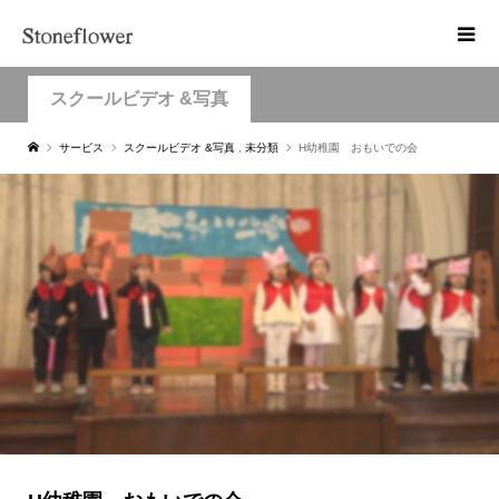
スクールビデオ &写真
サービス
スクールビデオ &写真
,
未分類
H幼稚園 おもいでの会