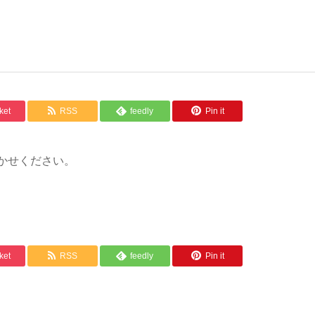
ket
RSS
feedly
Pin it
かせください。
ket
RSS
feedly
Pin it