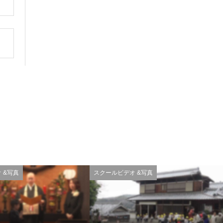
 &写真
スクールビデオ &写真