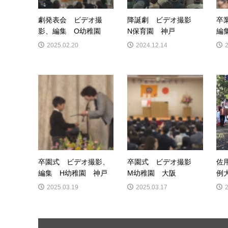
劇発表会 ビデオ撮
降誕劇 ビデオ撮影
卒
影、編集 O幼稚園
N保育園 神戸
編
2025.02.20
2024.12.14
卒園式 ビデオ撮影、
卒園式 ビデオ撮影
佐
編集 H幼稚園 神戸
M幼稚園 大阪
例
2025.03.19
2025.03.17