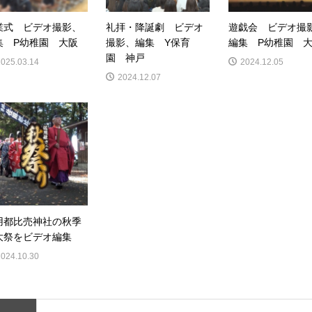
業式 ビデオ撮影、
礼拝・降誕劇 ビデオ
遊戯会 ビデオ撮
集 P幼稚園 大阪
撮影、編集 Y保育
編集 P幼稚園 
園 神戸
2025.03.14
2024.12.05
2024.12.07
用都比売神社の秋季
大祭をビデオ編集
2024.10.30