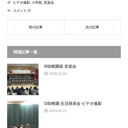
ビデオ撮影
,
小学校
,
音楽会
コメント:
0
関連記事一覧
R幼稚園様 音楽会
2026.01.24
O幼稚園 生活発表会 ビデオ撮影
2024.02.21