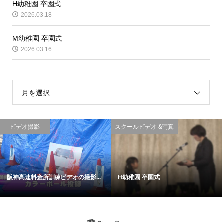
H幼稚園 卒園式
2026.03.18
M幼稚園 卒園式
2026.03.16
月を選択
ビデオ撮影
スクールビデオ &写真
阪神高速料金所訓練ビデオの撮影...
H幼稚園 卒園式