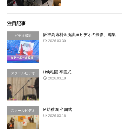
注目記事
阪神高速料金所訓練ビデオの撮影、編集
ビデオ撮影
2026.03.30
H幼稚園 卒園式
スクールビデオ
2026.03.18
&写真
M幼稚園 卒園式
スクールビデオ
2026.03.16
&写真