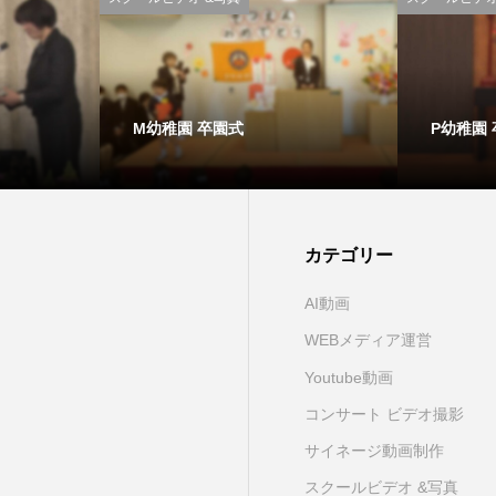
M幼稚園 卒園式
P幼稚園
カテゴリー
AI動画
WEBメディア運営
Youtube動画
コンサート ビデオ撮影
サイネージ動画制作
スクールビデオ &写真