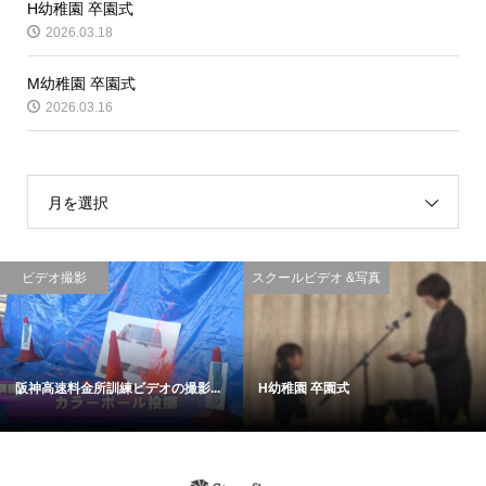
H幼稚園 卒園式
2026.03.18
M幼稚園 卒園式
2026.03.16
月を選択
ビデオ撮影
スクールビデオ &写真
阪神高速料金所訓練ビデオの撮影...
H幼稚園 卒園式