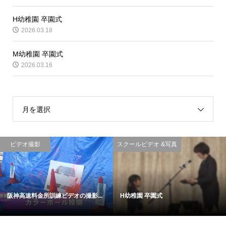
H幼稚園 卒園式
2026.03.18
M幼稚園 卒園式
2026.03.16
月を選択
ビデオ撮影
スクールビデオ &写真
阪神高速料金所訓練ビデオの撮影...
H幼稚園 卒園式