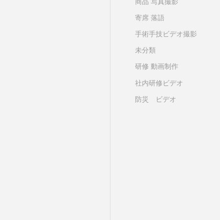
商品 写真撮影
寄席 落語
手術手技ビデオ撮影
未分類
研修 動画制作
社内研修ビデオ
防災 ビデオ