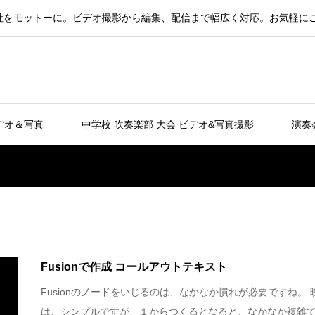
社をモットーに。ビデオ撮影から編集、配信まで幅広く対応。お気軽に
デオ＆写真
中学校 吹奏楽部 大会 ビデオ&写真撮影
演奏
Fusionで作成 コールアウトテキスト
Fusionのノードをいじるのは、なかなか慣れが必要ですね。 
は、シンプルですが、１からつくるとなると、なかなか複雑