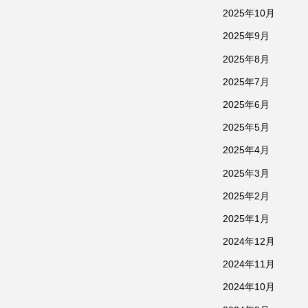
2025年10月
2025年9月
2025年8月
2025年7月
2025年6月
2025年5月
2025年4月
2025年3月
2025年2月
2025年1月
2024年12月
2024年11月
2024年10月