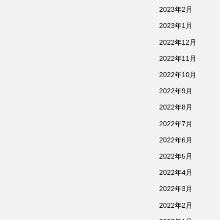
2023年2月
2023年1月
2022年12月
2022年11月
2022年10月
2022年9月
2022年8月
2022年7月
2022年6月
2022年5月
2022年4月
2022年3月
2022年2月