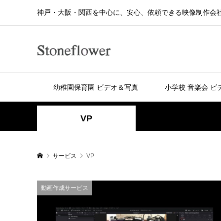
神戸・大阪・関西を中心に、安心、依頼できる映像制作会
幼稚園保育園 ビデオ＆写真
小学校 音楽会 ビ
VP
サービス
VP
動画作成サービス