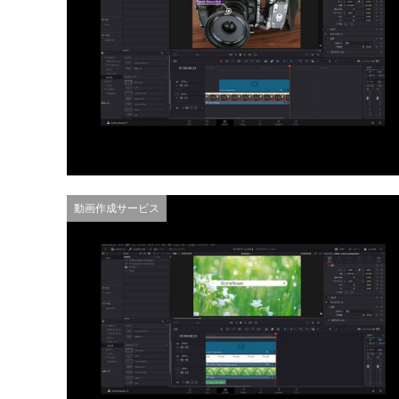
動画作成サービス