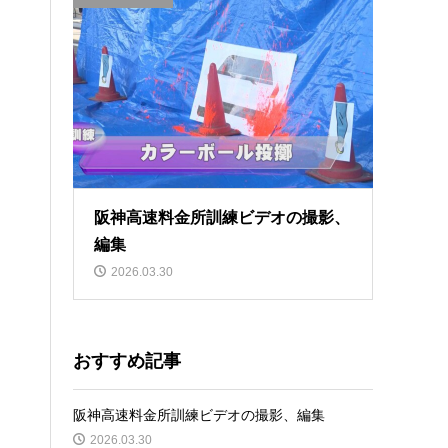
阪神高速料金所訓練ビデオの撮影、
編集
2026.03.30
おすすめ記事
阪神高速料金所訓練ビデオの撮影、編集
2026.03.30