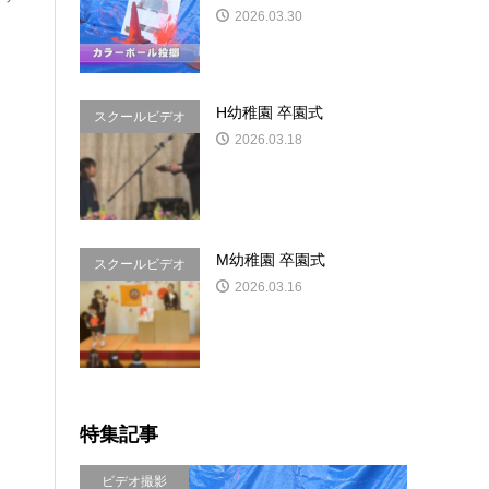
2026.03.30
H幼稚園 卒園式
スクールビデオ
2026.03.18
&写真
M幼稚園 卒園式
スクールビデオ
2026.03.16
&写真
特集記事
ビデオ撮影